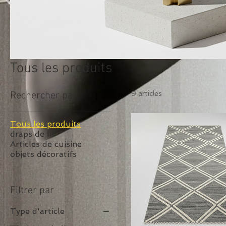
Tous les produits
9 articles
Rechercher par
Tous les produits
draps de lit
Articles de cuisine
objets décoratifs
Filtrer par
Type d'article