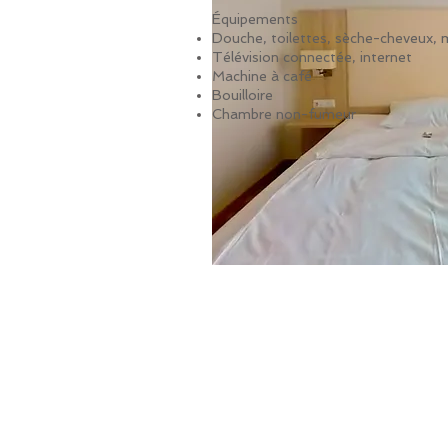
Équipements
Douche, toilettes, sèche-cheveux, m
Télévision connectée, internet
Machine à café
Bouilloire
Chambre non-fumeur