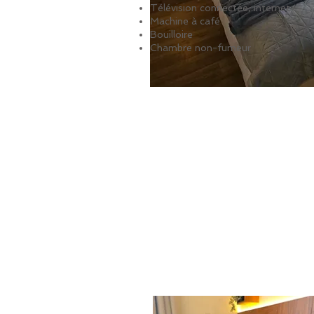
Télévision connectée, internet
Machine à café
Bouilloire
Chambre non-fumeur