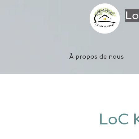
Lo
À propos de nous
LoC 