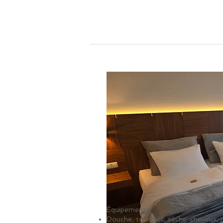
Équipements
Douche, toilettes, sèche-cheveux, m