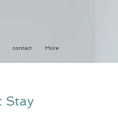
contact
More
 Stay