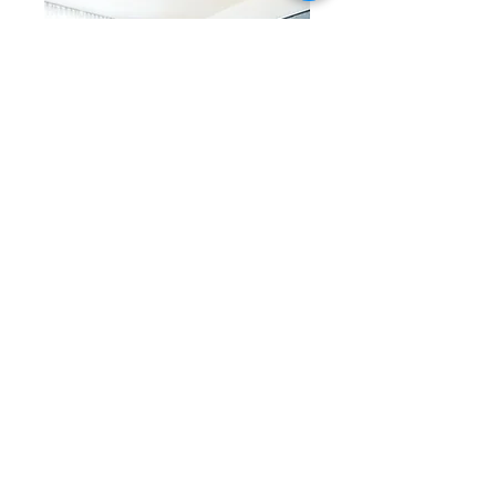
Lauingen - Kannenkeller
Smart Stay
ADRESSE
Kurfürstendamm 30
10719 Berlin