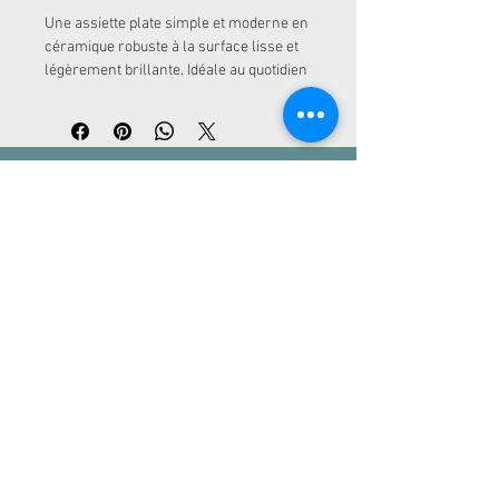
Une assiette plate simple et moderne en 
céramique robuste à la surface lisse et 
légèrement brillante. Idéale au quotidien 
comme pour les grandes occasions, 
elle dégage une élégance intemporelle.
ADRESSE
Kurfürstendamm 30
10719 Berlin
CONTACT
info@loc-rental.com
Tél. :
+49 (0) 30 863 212 460
LoC - Location
Mentions
légales
| Politique de
confidentialité
| Conditions générales
MODES DE PAIEMENT