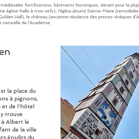
ns médiévales fortifications, bâtiments historiques, datant pour la plup
(une église-halle à trois nefs), l'église jésuite Sainte-Marie (remodelé
 (Golden Hall), le château (ancienne résidence des princes-évêques d'
 naturelle de l'Académie.
gen
st la place du
ns à pignons,
et de l'hôtel
 y trouve
à Albert le
ant de la ville
ts érudits du