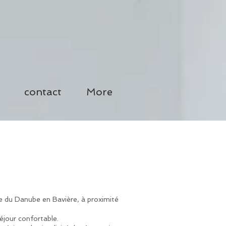
contact
More
le du Danube en Bavière, à proximité
éjour confortable.