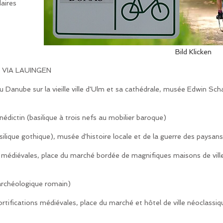
laires
Bild Klicken
 VIA LAUINGEN
u Danube sur la vieille ville d'Ulm et sa cathédrale, musée Edwin Scha
dictin (basilique à trois nefs au mobilier baroque)
asilique gothique), musée d'histoire locale et de la guerre des paysan
ions médiévales, place du marché bordée de magnifiques maisons de vi
archéologique romain)
 fortifications médiévales, place du marché et hôtel de ville néoclassiq