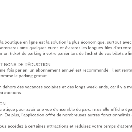
 la boutique en ligne est la solution la plus économique, surtout avec le
miserez ainsi quelques euros et éviterez les longues files d'attente 
r un ticket de parking à votre panier lors de l'achat de vos billets a
T BONS DE RÉDUCTION
une fois par an, un abonnement annuel est recommandé : il est rentabi
omme le parking gratuit.
c en dehors des vacances scolaires et des longs week-ends, car il y a m
attractions.
ION
pratique pour avoir une vue d'ensemble du parc, mais elle affiche é
. De plus, l'application offre de nombreuses autres fonctionnalités 
s accédez à certaines attractions et réduisez votre temps d'attente. 