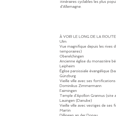
itinéraires cyclables les plus popu
d'Allemagne.
À VOIR LE LONG DE LA ROUTE
Ulm
Vue magnifique depuis les rives d
temporaires)
Oberelchingen
Ancienne église du monastère béné
Leipheim
Église paroissiale évangélique (b
Günzburg
Vieille ville avec ses fortificat
Dominikus Zimmermann
Faimingen
Temple d'Apollon Grannus (site 
Lauingen (Danube)
Vieille ville avec vestiges de ses
Martin
Dillingen an der Donau