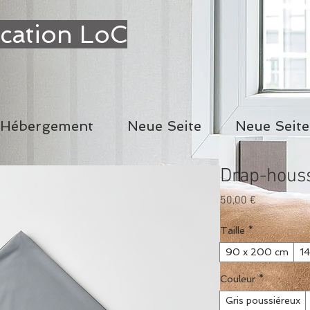
cation LoC
Hébergement
Neue Seite
Neue Seite
Drap-hous
Prix
50,00 €
Taille
*
90 x 200 cm
1
Couleur
*
Gris poussiéreux