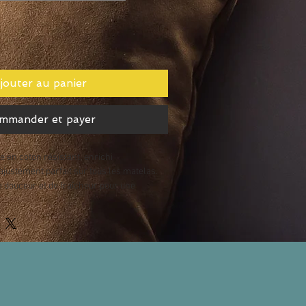
jouter au panier
mmander et payer
 en coton résistant, enrichi 
justement parfait sur tous les matelas. 
e douceur et de fraîcheur pour une 