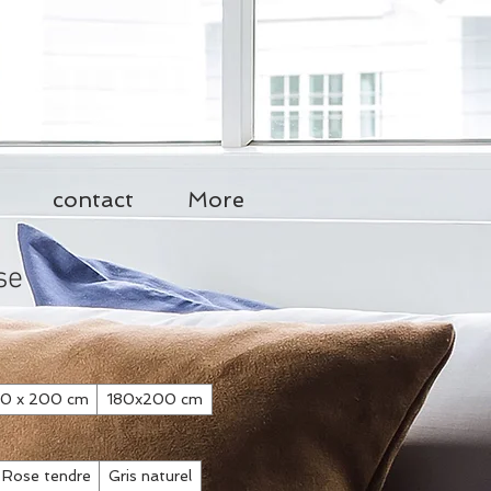
contact
More
se
40 x 200 cm
180x200 cm
Rose tendre
Gris naturel