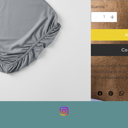
Quantité
*
A
Co
Un drap-housse souple
d'élasthanne pour un a
Offre une sensation d
relaxation profonde.