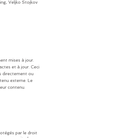
ing, Veljko Stojkov
ent mises à jour.
ctes et à jour. Ceci
és directement ou
tenu externe. Le
leur contenu.
otégés par le droit