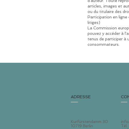
d'auteur. Toute reprod
articles, images et au
ou du titulaire des dro
Participation en lign
litiges)
La Commission europée
pouvez y accéder à l'
tenus de participer à
consommateurs.
ADRESSE
CO
Kurfürstendamm 30
info
10719 Berlin
Tél.