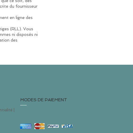
 que ce soit, des
crite du fournisseur
ment en ligne des
tiges (RLL). Vous
mes ni disposés ni
ation des
MODES DE PAIEMENT
ntialité
|