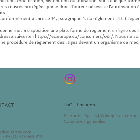
uction, modification, distribution ou utilisation, sous quelque forme
tres œuvres protégées par le droit d'auteur nécessite l'autorisation é
its.
e conformément à l'article 14, paragraphe 1, du règlement RLL (Règle
nne met à disposition une plateforme de règlement en ligne des li
adresse suivante :
https://ec.europa.eu/consumers/odr/.
Nous ne som
 une procédure de règlement des litiges devant un organisme de médi
LoC - Location
NTACT
Mentions
légales
| Politique de confide
Conditions générales
@loc-rental.com
 : +49 (0) 30 863 212