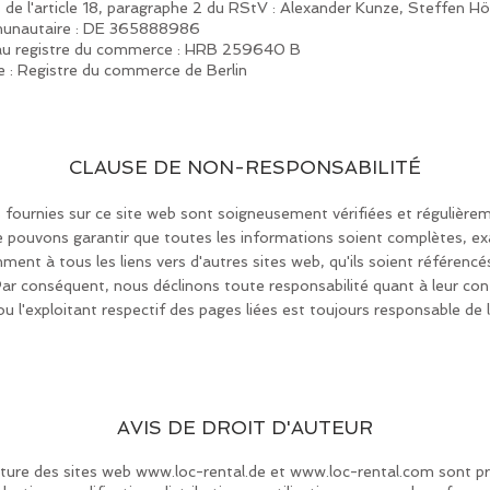
de l'article 18, paragraphe 2 du RStV : Alexander Kunze, Steffen Hö
munautaire : DE 365888986
 au registre du commerce : HRB 259640 B
 : Registre du commerce de Berlin
CLAUSE DE NON-RESPONSABILITÉ
 fournies sur ce site web sont soigneusement vérifiées et régulièrem
pouvons garantir que toutes les informations soient complètes, exa
ment à tous les liens vers d'autres sites web, qu'ils soient référenc
Par conséquent, nous déclinons toute responsabilité quant à leur con
ou l'exploitant respectif des pages liées est toujours responsable de 
AVIS DE DROIT D'AUTEUR
cture des sites web
www.loc-rental.de
et
www.loc-rental.com
sont pr