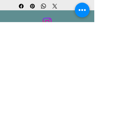
ADRESSE
Kurfürstendamm 30
10719 Berlin
CONTACT
info@loc-rental.com
Tél. :
+49 (0) 30 863 212 460
LoC - Location
Mentions
légales
| Politique de
confidentialité
| Conditions générales
MODES DE PAIEMENT
© 2026 par LoC-Rental