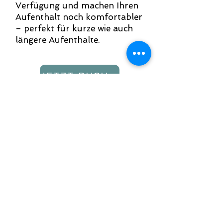
Verfügung und machen Ihren
Aufenthalt noch komfortabler
– perfekt für kurze wie auch
längere Aufenthalte.
JETZT BUCHEN
Merkmale
WLAN kostenfrei
Nichtraucher-Wohnung
Parkplätze in Garage
Vollausgestattete Küche
Badezimmer mit Dusche
Flachbild-TV
Balkon
Waschmaschine
Küche