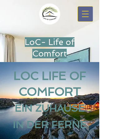
LoC- Life of
Comfort
LOC LIFE OF
COMFORT
EIN ZUHAUSE
IN DER FERNE