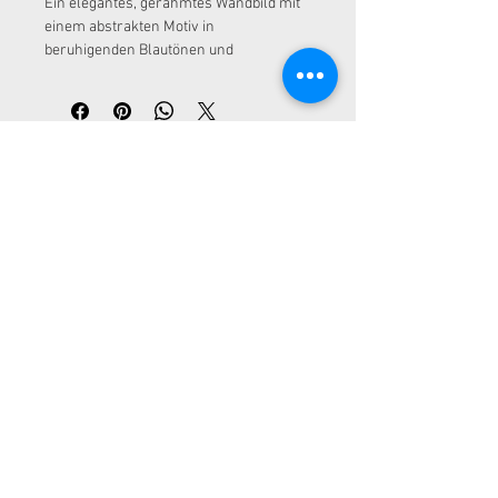
Ein elegantes, gerahmtes Wandbild mit 
einem abstrakten Motiv in 
beruhigenden Blautönen und 
Goldakzenten. Hergestellt auf 
hochwertigem Leinwanddruck mit 
einem schlichten schwarzen 
Holzrahmen.
ADRESSE
Kurfürstendamm 30
10719 Berlin
KONTAKT
info@loc-rental.com
Tel.:
+49 (0) 30 863 212 460
LOC - LIFE OF COMFORT GMBH
Impressum
Datenschutz
AGB
ZAHLUNGSMETHODEN